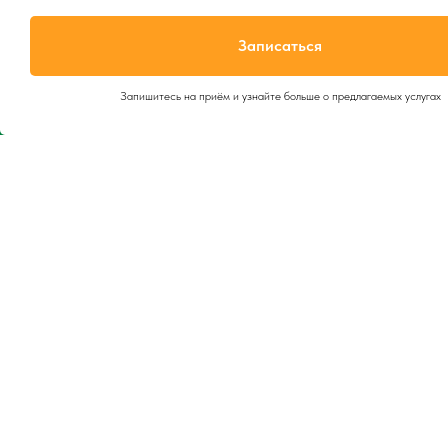
Записаться
Заполнить фор
Запишитесь на приём и узнайте больше о предлагаемых услугах
УСЛУГИ
О НАС
УЗИ
Лицензия
Косметология
Сертификаты специалисто
в
Инъекционные процедуры
Экспресс тест на COVID-19
Акции
Магазин косметики
Анализы
ПОДПИСАТЬСЯ НА
ОПОВЕЩЕНИЯ