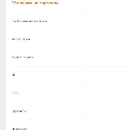
*Анализы на гормоны
Свободный тестостерон
Тестостерон
Андростендион
ЛГ
ФСГ
Пролактин
Эстрадиол