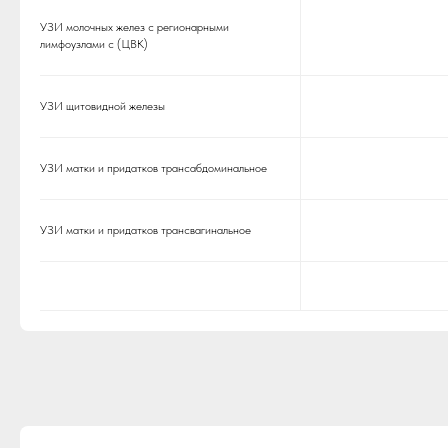
УЗИ молочных желез с регионарными
лимфоузлами с (ЦВК)
УЗИ щитовидной железы
УЗИ матки и придатков трансабдоминальное
УЗИ матки и придатков трансвагинальное