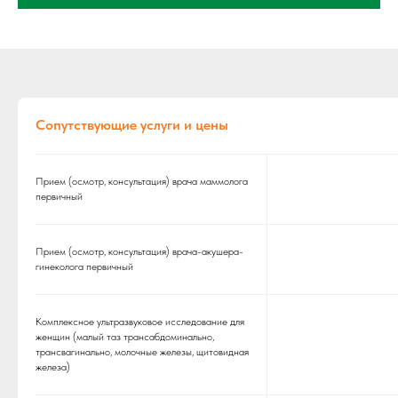
Сопутствующие услуги и цены
Прием (осмотр, консультация) врача маммолога
первичный
Прием (осмотр, консультация) врача-акушера-
гинеколога первичный
Комплексное ультразвуковое исследование для
женщин (малый таз трансабдоминально,
трансвагинально, молочные железы, щитовидная
железа)